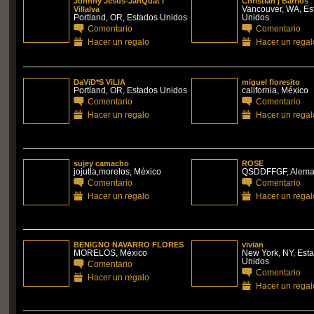
Johnny Jesus-JahQuat'l
Christian j Barrios
Vancouver, WA, Es
Villalva
Portland, OR, Estados Unidos
Unidos
Comentario
Comentario
Hacer un regalo
Hacer un regal
DaViD*S ViLlA
miguel floresito
Portland, OR, Estados Unidos
california, México
Comentario
Comentario
Hacer un regalo
Hacer un regal
sujey camacho
ROSE
jojutla,morelos, México
QSDDFFGF, Alema
Comentario
Comentario
Hacer un regalo
Hacer un regal
BENIGNO NAVARRO FLORES
vivian
MORELOS, México
New York, NY, Est
Unidos
Comentario
Comentario
Hacer un regalo
Hacer un regal